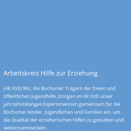
Kontakt
Overdyck - Ev. Kinder-, Jugend- und …
Christstraße 23
44789
Bochum
+49 234 970478 0
sekretariat@overdyck-jugendhilfe.de
Arbeitskreis Hilfe zur Erziehung
(AK HzE) Wir, die Bochumer Trägern der freien und
öffentlichen Jugendhilfe, bringen im AK HzE unser
jahrzehntelanges Expertenwissen gemeinsam für die
Bochumer Kinder, Jugendlichen und Familien ein, um
die Qualität der erzieherischen Hilfen zu gestalten und
weiterzuentwickeln.