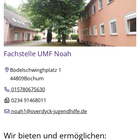
Fachstelle UMF Noah
Bodelschwinghplatz 1
44809
Bochum
015780675630
0234 91468011
noah1@overdyck-jugendhilfe.de
Wir bieten und ermöglichen: