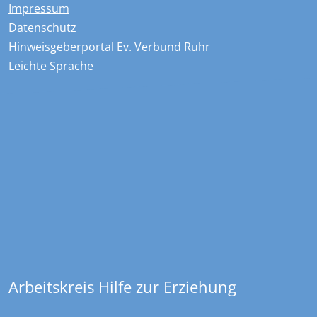
Impressum
Datenschutz
Hinweisgeberportal Ev. Verbund Ruhr
Leichte Sprache
Kontakt
Overdyck - Ev. Kinder-, Jugend- und …
Christstraße 23
44789
Bochum
+49 234 970478 0
sekretariat@overdyck-jugendhilfe.de
Arbeitskreis Hilfe zur Erziehung