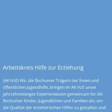
Kontakt
Overdyck - Ev. Kinder-, Jugend- und …
Christstraße 23
44789
Bochum
+49 234 970478 0
sekretariat@overdyck-jugendhilfe.de
Arbeitskreis Hilfe zur Erziehung
(AK HzE) Wir, die Bochumer Trägern der freien und
öffentlichen Jugendhilfe, bringen im AK HzE unser
jahrzehntelanges Expertenwissen gemeinsam für die
Bochumer Kinder, Jugendlichen und Familien ein, um
die Qualität der erzieherischen Hilfen zu gestalten und