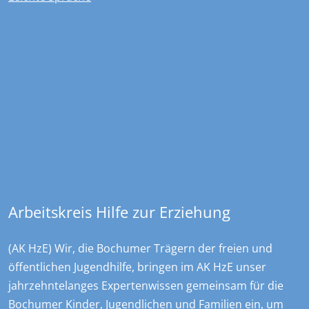
Kontakt
Overdyck - Ev. Kinder-, Jugend- und …
Christstraße 23
44789
Bochum
+49 234 970478 0
sekretariat@overdyck-jugendhilfe.de
Arbeitskreis Hilfe zur Erziehung
(AK HzE) Wir, die Bochumer Trägern der freien und
öffentlichen Jugendhilfe, bringen im AK HzE unser
jahrzehntelanges Expertenwissen gemeinsam für die
Bochumer Kinder, Jugendlichen und Familien ein, um