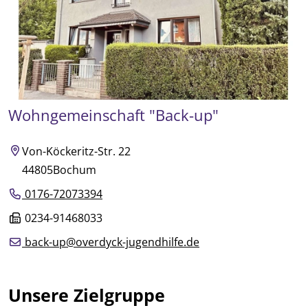
Wohngemeinschaft "Back-up"
Von-Köckeritz-Str. 22
44805
Bochum
0176-72073394
0234-91468033
back-up@overdyck-jugendhilfe.de
Unsere Zielgruppe