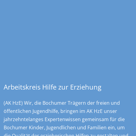
Kontakt
Overdyck - Ev. Kinder-, Jugend- und …
Christstraße 23
44789
Bochum
+49 234 970478 0
sekretariat@overdyck-jugendhilfe.de
Arbeitskreis Hilfe zur Erziehung
(AK HzE) Wir, die Bochumer Trägern der freien und
öffentlichen Jugendhilfe, bringen im AK HzE unser
jahrzehntelanges Expertenwissen gemeinsam für die
Bochumer Kinder, Jugendlichen und Familien ein, um
die Qualität der erzieherischen Hilfen zu gestalten und