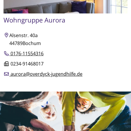
Wohngruppe Aurora
Alsenstr. 40a
44789
Bochum
0176-11554316
0234-91468017
aurora@overdyck-jugendhilfe.de