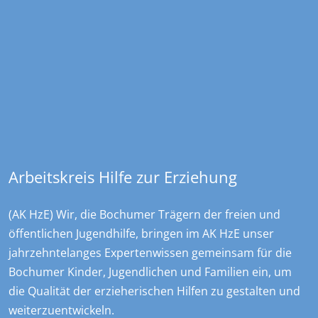
Kontakt
Overdyck - Ev. Kinder-, Jugend- und …
Christstraße 23
44789
Bochum
+49 234 970478 0
sekretariat@overdyck-jugendhilfe.de
Arbeitskreis Hilfe zur Erziehung
(AK HzE) Wir, die Bochumer Trägern der freien und
öffentlichen Jugendhilfe, bringen im AK HzE unser
jahrzehntelanges Expertenwissen gemeinsam für die
Bochumer Kinder, Jugendlichen und Familien ein, um
die Qualität der erzieherischen Hilfen zu gestalten und
weiterzuentwickeln.