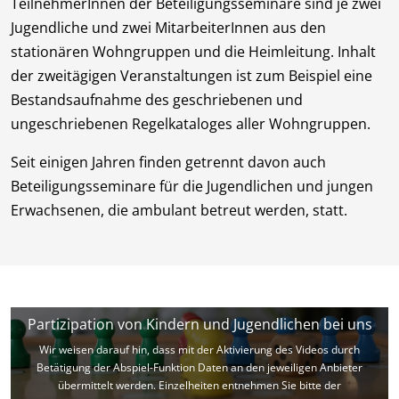
TeilnehmerInnen der Beteiligungsseminare sind je zwei
Jugendliche und zwei MitarbeiterInnen aus den
stationären Wohngruppen und die Heimleitung. Inhalt
der zweitägigen Veranstaltungen ist zum Beispiel eine
Bestandsaufnahme des geschriebenen und
ungeschriebenen Regelkataloges aller Wohngruppen.
Seit einigen Jahren finden getrennt davon auch
Beteiligungsseminare für die Jugendlichen und jungen
Erwachsenen, die ambulant betreut werden, statt.
Partizipation von Kindern und Jugendlichen bei uns
Wir weisen darauf hin, dass mit der Aktivierung des Videos durch
Betätigung der Abspiel-Funktion Daten an den jeweiligen Anbieter
übermittelt werden. Einzelheiten entnehmen Sie bitte der