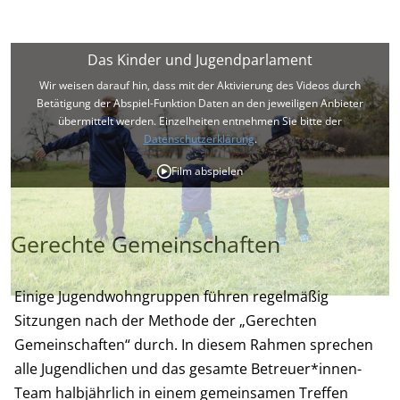
Das Kinder und Jugendparlament
Wir weisen darauf hin, dass mit der Aktivierung des Videos durch
Betätigung der Abspiel-Funktion Daten an den jeweiligen Anbieter
übermittelt werden. Einzelheiten entnehmen Sie bitte der
Datenschutzerklärung
.
Film abspielen
Gerechte Gemeinschaften
Einige Jugendwohngruppen führen regelmäßig
Sitzungen nach der Methode der „Gerechten
Gemeinschaften“ durch. In diesem Rahmen sprechen
alle Jugendlichen und das gesamte Betreuer*innen-
Team halbjährlich in einem gemeinsamen Treffen