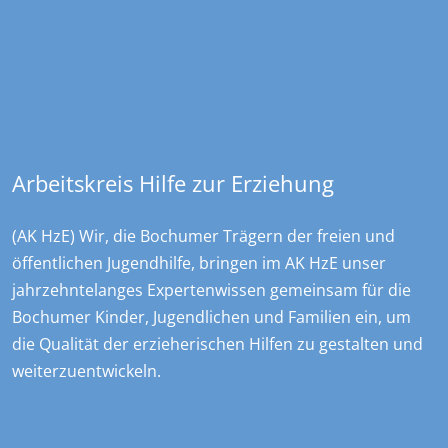
Overdyck - Ev. Kinder-, Jugend- und …
Christstraße 23
44789
Bochum
+49 234 970478 0
sekretariat@overdyck-jugendhilfe.de
Arbeitskreis Hilfe zur Erziehung
(AK HzE) Wir, die Bochumer Trägern der freien und
öffentlichen Jugendhilfe, bringen im AK HzE unser
jahrzehntelanges Expertenwissen gemeinsam für die
Bochumer Kinder, Jugendlichen und Familien ein, um
die Qualität der erzieherischen Hilfen zu gestalten und
weiterzuentwickeln.
Social Media