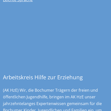
Kontakt
Overdyck - Ev. Kinder-, Jugend- und …
Christstraße 23
44789
Bochum
+49 234 970478 0
sekretariat@overdyck-jugendhilfe.de
Arbeitskreis Hilfe zur Erziehung
(AK HzE) Wir, die Bochumer Trägern der freien und
öffentlichen Jugendhilfe, bringen im AK HzE unser
jahrzehntelanges Expertenwissen gemeinsam für die
Bochumer Kinder, Jugendlichen und Familien ein, um