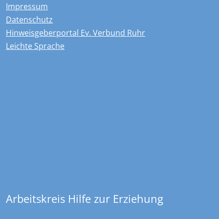
Impressum
Datenschutz
Hinweisgeberportal Ev. Verbund Ruhr
Leichte Sprache
Kontakt
Overdyck - Ev. Kinder-, Jugend- und …
Christstraße 23
44789
Bochum
+49 234 970478 0
sekretariat@overdyck-jugendhilfe.de
Arbeitskreis Hilfe zur Erziehung