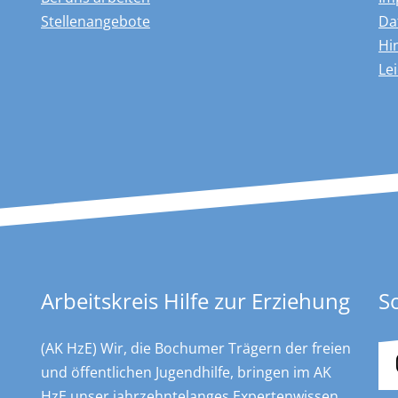
Stellenangebote
Da
Hi
Le
Arbeitskreis Hilfe zur Erziehung
S
(AK HzE) Wir, die Bochumer Trägern der freien
und öffentlichen Jugendhilfe, bringen im AK
HzE unser jahrzehntelanges Expertenwissen