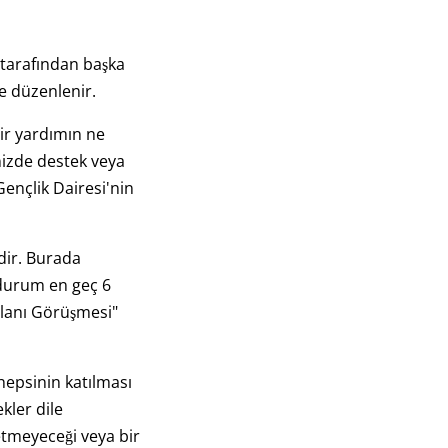
 tarafından başka
e düzenlenir.
bir yardımın ne
nizde destek veya
 Gençlik Dairesi'nin
dir. Burada
u durum en geç 6
Planı Görüşmesi"
hepsinin katılması
kler dile
etmeyeceği veya bir