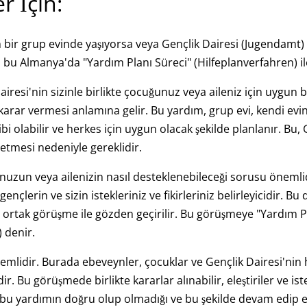
r İçin:
bir grup evinde yaşıyorsa veya Gençlik Dairesi (Jugendamt)
, bu Almanya'da "Yardım Planı Süreci" (Hilfeplanverfahren) il
airesi'nin sizinle birlikte çocuğunuz veya aileniz için uygun 
karar vermesi anlamına gelir. Bu yardım, grup evi, kendi evi
ibi olabilir ve herkes için uygun olacak şekilde planlanır. Bu,
etmesi nedeniyle gereklidir.
nuzun veya ailenizin nasıl desteklenebileceği sorusu önemli
çlerin ve sizin istekleriniz ve fikirleriniz belirleyicidir. B
r ortak görüşme ile gözden geçirilir. Bu görüşmeye "Yardım 
 denir.
mlidir. Burada ebeveynler, çocuklar ve Gençlik Dairesi'nin 
. Bu görüşmede birlikte kararlar alınabilir, eleştiriler ve iste
ca, bu yardımın doğru olup olmadığı ve bu şekilde devam edip 