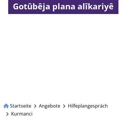
Gotûbêja plana alîkariyê
Startseite
Angebote
Hilfeplangespräch
Kurmanci