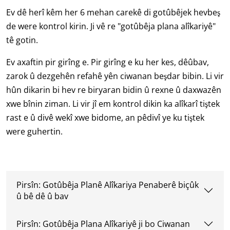
Ev dê herî kêm her 6 mehan carekê di gotûbêjek hevbeş
de were kontrol kirin. Ji vê re "gotûbêja plana alîkariyê"
tê gotin.
Ev axaftin pir girîng e. Pir girîng e ku her kes, dêûbav,
zarok û dezgehên refahê yên ciwanan beşdar bibin. Li vir
hûn dikarin bi hev re biryaran bidin û rexne û daxwazên
xwe bînin ziman. Li vir jî em kontrol dikin ka alîkarî tiştek
rast e û divê wekî xwe bidome, an pêdivî ye ku tiştek
were guhertin.
Pirsîn: Gotûbêja Planê Alîkariya Penaberê biçûk
û bê dê û bav
Pirsîn: Gotûbêja Plana Alîkariyê ji bo Ciwanan