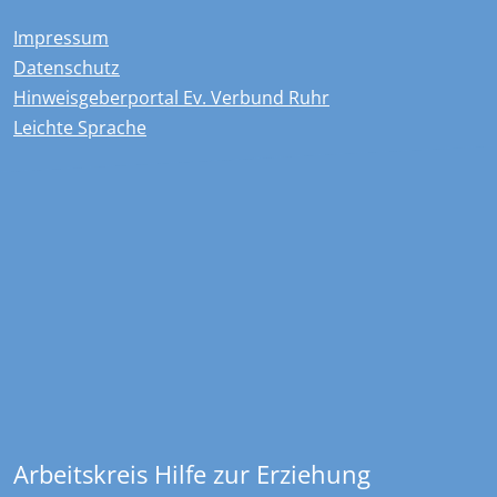
Impressum
Datenschutz
Hinweisgeberportal Ev. Verbund Ruhr
Leichte Sprache
Kontakt
Overdyck - Ev. Kinder-, Jugend- und …
Christstraße 23
44789
Bochum
+49 234 970478 0
sekretariat@overdyck-jugendhilfe.de
Arbeitskreis Hilfe zur Erziehung