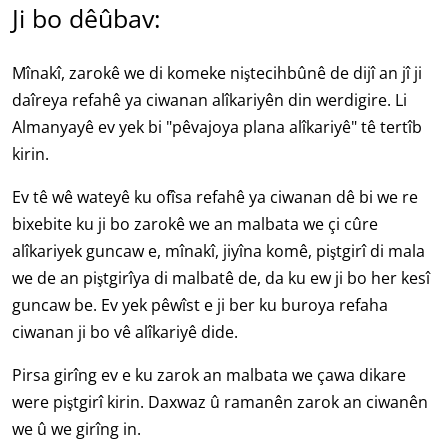
Ji bo dêûbav:
Mînakî, zarokê we di komeke niştecihbûnê de dijî an jî ji
daîreya refahê ya ciwanan alîkariyên din werdigire. Li
Almanyayê ev yek bi "pêvajoya plana alîkariyê" tê tertîb
kirin.
Ev tê wê wateyê ku ofîsa refahê ya ciwanan dê bi we re
bixebite ku ji bo zarokê we an malbata we çi cûre
alîkariyek guncaw e, mînakî, jiyîna komê, piştgirî di mala
we de an piştgirîya di malbatê de, da ku ew ji bo her kesî
guncaw be. Ev yek pêwîst e ji ber ku buroya refaha
ciwanan ji bo vê alîkariyê dide.
Pirsa girîng ev e ku zarok an malbata we çawa dikare
were piştgirî kirin. Daxwaz û ramanên zarok an ciwanên
we û we girîng in.